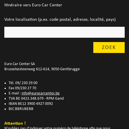
Itinéraire vers Euro Car Center
Votre localisation (p.ex. code postal, adresse, localité, pays)
Euro Car Center SA
Brusselsesteenweg 612-614, 9050 Gentbrugge
Tél. 09/ 230 29 00
Fax 09/230 27 70
E-mail :
info@eurocarcenter.be
TVA BE 0423.348.679 - RPM Gand
IBAN BE12 3900 4927 0092
BIC BBRUBEBB
Attention !
N’oubliez pas d’indiquer votre numéro de téléphone afin que nous