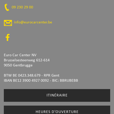
09 230 29 00
info@eurocarcenter.be
Euro Car Center NV
Brusselsesteenweg 612-614
9050 Gentbrugge
BTW BE 0423.348.679 - RPR Gent
IBAN BE12 3900 4927 0092
- BIC: BBRUBEBB
ITINÉRAIRE
HEURES D’OUVERTURE