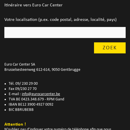
Itinéraire vers Euro Car Center
Votre localisation (p.ex. code postal, adresse, localité, pays)
Euro Car Center SA
Brusselsesteenweg 612-614, 9050 Gentbrugge
Tél. 09/ 230 29 00
Fax 09/230 27 70
E-mail :
info@eurocarcenter.be
TVA BE 0423.348.679 - RPM Gand
IBAN BE12 3900 4927 0092
BIC BBRUBEBB
Attention !
N’oubliez pas d’indiquer votre numéro de téléphone afin que nous