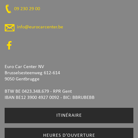
09 230 29 00
info@eurocarcenter.be
Euro Car Center NV
Brusselsesteenweg 612-614
9050 Gentbrugge
BTW BE 0423.348.679 - RPR Gent
IBAN BE12 3900 4927 0092
- BIC: BBRUBEBB
ITINÉRAIRE
HEURES D’OUVERTURE