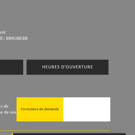
ent
IC: BBRUBEBB
HEURES D’OUVERTURE
as de
Formulaire de demande
re de vos