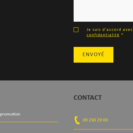
Je suis d'accord ave
confidentialité
*
ENVOYÉ
CONTACT
 promotion
09 230 29 00