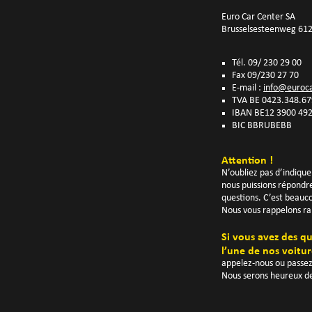
Euro Car Center SA
Brusselsesteenweg 61
Tél. 09/ 230 29 00
Fax 09/230 27 70
E-mail :
info@euroca
TVA BE 0423.348.67
IBAN BE12 3900 49
BIC BBRUBEBB
Attention !
N’oubliez pas d’indiqu
nous puissions répondr
questions. C’est beauco
Nous vous rappelons r
Si vous avez des qu
l’une de nos voitu
appelez-nous ou passez
Nous serons heureux de