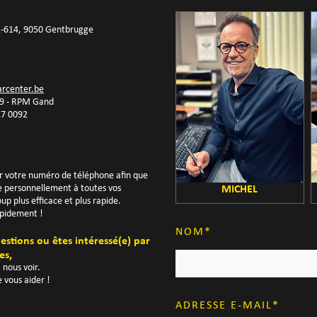
2-614, 9050 Gentbrugge
rcenter.be
9 - RPM Gand
27 0092
er votre numéro de téléphone afin que
e personnellement à toutes vos
MICHEL
up plus efficace et plus rapide.
apidement !
NOM
estions ou êtes intéressé(e) par
res,
 nous voir.
 vous aider !
ADRESSE E-MAIL