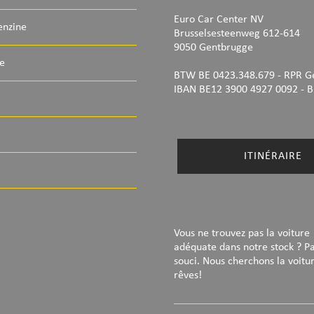
Euro Car Center NV
enzine
Brusselsesteenweg 612-614
9050 Gentbrugge
e
BTW BE 0423.348.679 - RPR G
IBAN BE12 3900 4927 0092
- B
ITINÉRAIRE
Vous ne trouvez pas la voiture
adéquate dans notre stock ? P
souci. Nous cherchons la voitu
rêves!