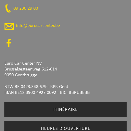
09 230 29 00
info@eurocarcenter.be
Euro Car Center NV
Brusselsesteenweg 612-614
9050 Gentbrugge
BTW BE 0423.348.679 - RPR Gent
IBAN BE12 3900 4927 0092
- BIC: BBRUBEBB
ITINÉRAIRE
HEURES D’OUVERTURE