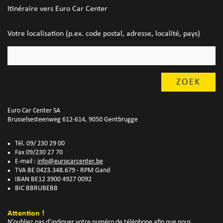
Itinéraire vers Euro Car Center
Votre localisation (p.ex. code postal, adresse, localité, pays)
Euro Car Center SA
Brusselsesteenweg 612-614, 9050 Gentbrugge
Tél. 09/ 230 29 00
Fax 09/230 27 70
E-mail :
info@eurocarcenter.be
TVA BE 0423.348.679 - RPM Gand
IBAN BE12 3900 4927 0092
BIC BBRUBEBB
Attention !
N’oubliez pas d’indiquer votre numéro de téléphone afin que nous