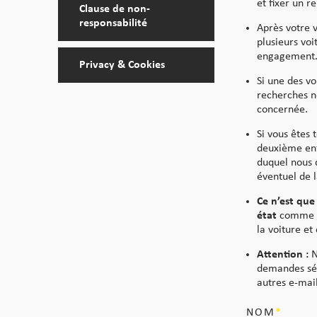
et fixer un r
Clause de non-
responsabilité
Après votre 
plusieurs voi
engagement
Privacy & Cookies
Si une des vo
recherches n
concernée.
Si vous êtes 
deuxième ent
duquel nous d
éventuel de l
Ce n’est que 
état
comme d
la voiture et
Attention :
N
demandes sér
autres e-mail
NOM