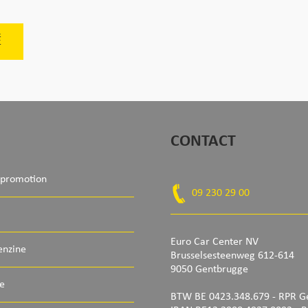
É
CONTACT
 promotion
09 230 29 00
Euro Car Center NV
enzine
Brusselsesteenweg 612-614
9050 Gentbrugge
e
BTW BE 0423.348.679 - RPR G