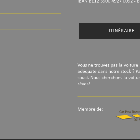
IBAN BE12 3900 4927 0092
- B
ITINÉRAIRE
Vous ne trouvez pas la voiture
adéquate dans notre stock ? P
souci. Nous cherchons la voitu
rêves!
Membre de: