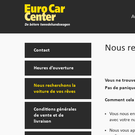
A
Nous re
Contact
Heures d’ouverture
Vous ne trouve
Nous recherchons la
Pas de panique
voiture de vos rêves
Comment cela f
Conditions générales
Vous nous en
de vente et de
avec votre n
livraison
Nous vous ap