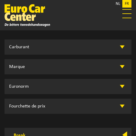
NL
FR
Break