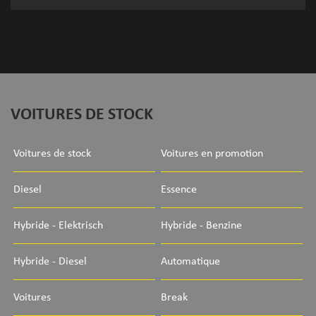
VOITURES DE STOCK
Voitures de stock
Voitures en promotion
Diesel
Essence
Hybride - Elektrisch
Hybride - Benzine
Hybride - Diesel
Automatique
Voitures
Break