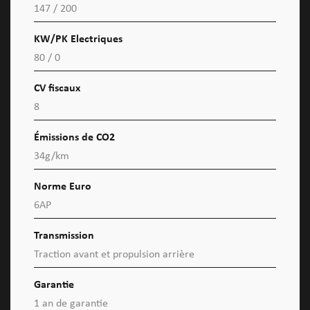
147 / 200
KW/PK Electriques
80 / 0
CV fiscaux
8
Émissions de CO2
34g/km
Norme Euro
6AP
Transmission
Traction avant et propulsion arrière
Garantie
1 an de garantie