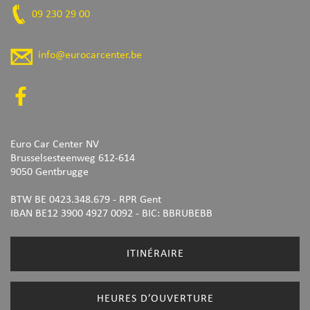
09 230 29 00
info@eurocarcenter.be
Euro Car Center NV
Brusselsesteenweg 612-614
9050 Gentbrugge
BTW BE 0423.348.679 - RPR Gent
IBAN BE12 3900 4927 0092
- BIC: BBRUBEBB
ITINÉRAIRE
HEURES D’OUVERTURE