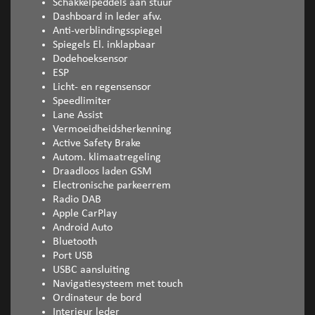
Schakkelpeddels aan stuur
Dashboard in leder afw.
Anti-verblindingsspiegel
Spiegels El. inklapbaar
Dodehoeksensor
ESP
Licht- en regensensor
Speedlimiter
Lane Assist
Vermoeidheidsherkenning
Active Safety Brake
Autom. klimaatregeling
Draadloos laden GSM
Electronische parkeerrem
Radio DAB
Apple CarPlay
Android Auto
Bluetooth
Port USB
USBC aansluiting
Navigatiesysteem met touch
Ordinateur de bord
Interieur leder