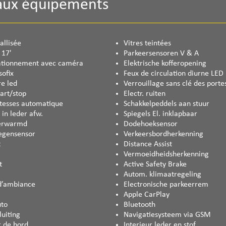
paux équipements
allisée
Vitres teintées
 17'
Parkeersensoren V & A
tationnement avec caméra
Elektrische kofferopening
sofix
Feux de circulation diurne LED
re led
Verrouillage sans clé des porte
tart/stop
Electr. ruiten
itesses automatique
Schakkelpeddels aan stuur
in leder afw.
Spiegels El. inklapbaar
verwarmd
Dodehoeksensor
regensensor
Verkeersbordherkenning
t
Distance Assist
Vermoeidheidsherkenning
t
Active Safety Brake
Autom. klimaatregeling
 d’ambiance
Electronische parkeerrem
Apple CarPlay
uto
Bluetooth
uiting
Navigatiesysteem via GSM
r de bord
Interieur leder en stof