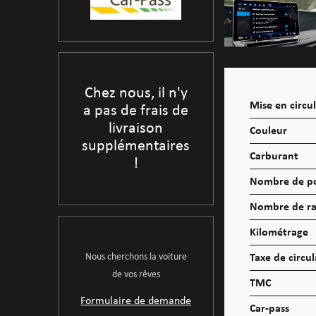
Chez nous, il n'y
Mise en circu
a pas de frais de
livraison
Couleur
supplémentaires
Carburant
!
Nombre de p
Nombre de ra
Kilométrage
Nous cherchons la voiture
Taxe de circu
de vos rêves
TMC
Formulaire de demande
Car-pass