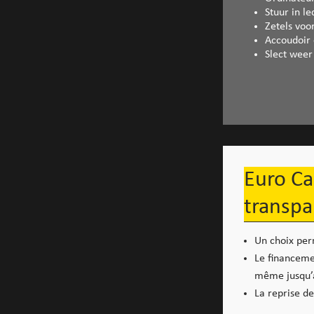
Stuur in le
Zetels vo
Accoudoir 
Slect weer
Euro Ca
transpa
Un choix per
Le financemen
même jusqu’à
La reprise de