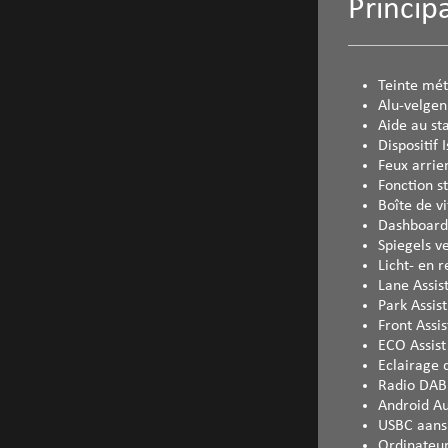
Princi
Teinte mét
Alu-velgen
Aide au s
Dispositif I
Feux arrie
Fonction s
Boîte de v
Dashboard 
Spiegels 
Licht- en 
Lane Assis
Park Assist
Front Assis
ECO Assist
Eclairage
Radio DAB
Android A
USBC aansl
Ordinateu