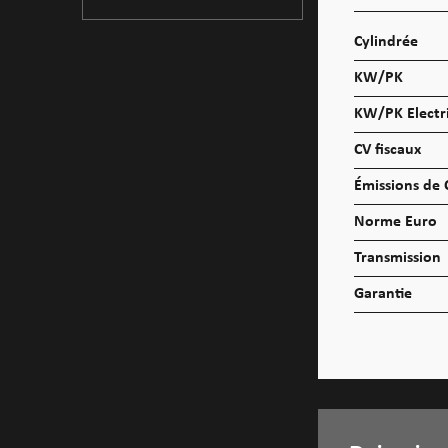
Cylindrée
KW/PK
KW/PK Electr
CV fiscaux
Émissions de
Norme Euro
Transmission
Garantie