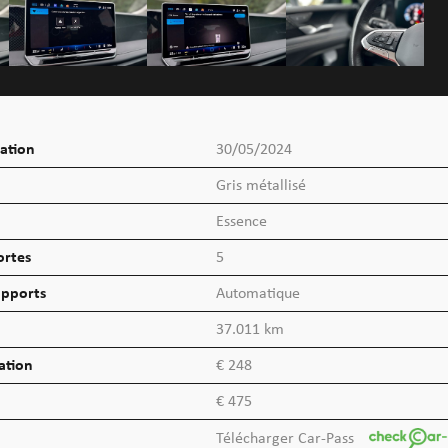
lation
30/05/2024
Gris métallisé
Essence
ortes
5
pports
Automatique
37.011 km
lation
€ 248
€ 475
Télécharger Car-Pass