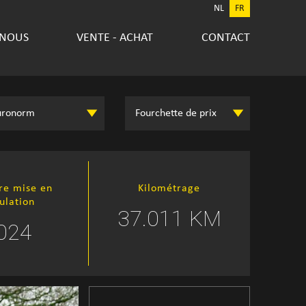
NL
FR
 NOUS
VENTE - ACHAT
CONTACT
re mise en
Kilométrage
culation
37.011 KM
024