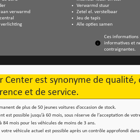
der
Verwarmd stuur
oraan verwarmd
Zetel el. verstelbaar
central
Jeu de tapis
 verlichting
Alle opties samen
Ces informations
informatives et n
contraignantes.
r Center est synonyme de qualité,
rence et de service.
manent de plus de 50 jeunes voitures d’occasion de stock.
t est possible jusqu’à 60 mois, sous réserve de l’acceptation de votre
 84 mois pour les véhicules de moins de 3 ans.
 votre véhicule actuel est possible après un contrôle approfondi dans