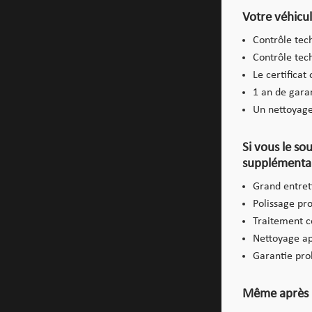
Votre véhicule
Contrôle tec
Contrôle tec
Le certificat
1 an de garan
Un nettoyage
Si vous le so
supplémentair
Grand entret
Polissage pr
Traitement c
Nettoyage app
Garantie prol
Même après l’