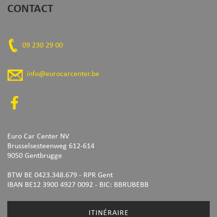
CONTACT
09 230 29 00
info@eurocarcenter.be
Euro Car Center NV
Brusselsesteenweg 612-614
9050 Gentbrugge
BTW BE 0423.348.679 - RPR Gent
IBAN BE12 3900 4927 0092
- BIC: BBRUBEBB
ITINÉRAIRE