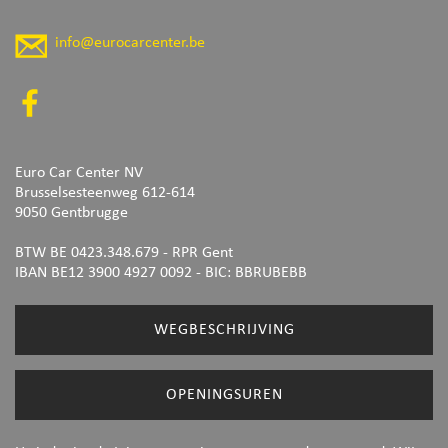
info@eurocarcenter.be
Euro Car Center NV
Brusselsesteenweg 612-614
9050 Gentbrugge
BTW BE 0423.348.679 - RPR Gent
IBAN BE12 3900 4927 0092
- BIC: BBRUBEBB
WEGBESCHRIJVING
OPENINGSUREN