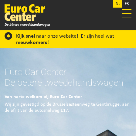
NL
FR
Kijk snel
naar onze website! Er zijn heel wat
nieuwkomers!
Euro Car Center
De betere tweedehandswagen
Van harte welkom bij Euro Car Center
Wij zijn gevestigd op de Brusselsesteenweg te Gentbrugge, aan
de afrit van de autosnelweg E17.