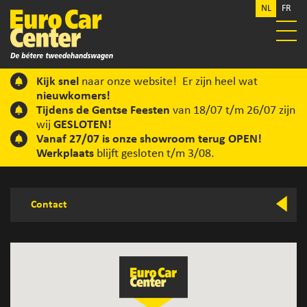
NL
FR
Kijk snel
naar onze website! Er zijn heel wat
nieuwkomers!
Tijdens de Gentse Feesten
van 18/07 t/m 26/07 zijn
wij
GESLOTEN!
Vanaf 27/07 is onze showroom terug OPEN!
Werkplaats
blijft gesloten t/m 3/08.
Contact