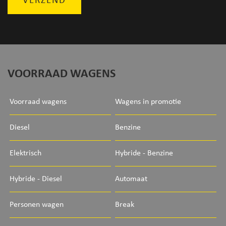
VERZEND
VOORRAAD WAGENS
Voorraad wagens
Wagens in promotie
Diesel
Benzine
Elektrisch
Hybride - Benzine
Hybride - Diesel
Automaat
Personen wagen
Break