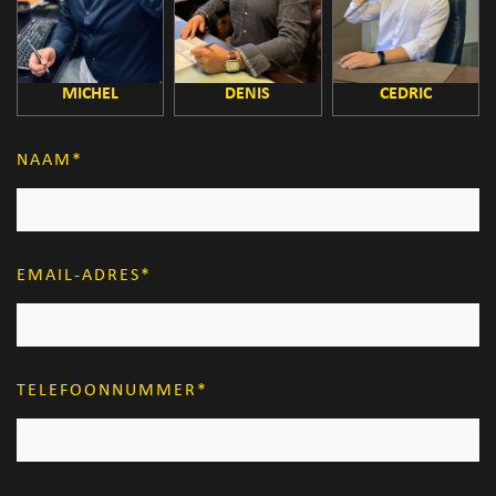
MICHEL
DENIS
CEDRIC
NAAM
EMAIL-ADRES
TELEFOONNUMMER