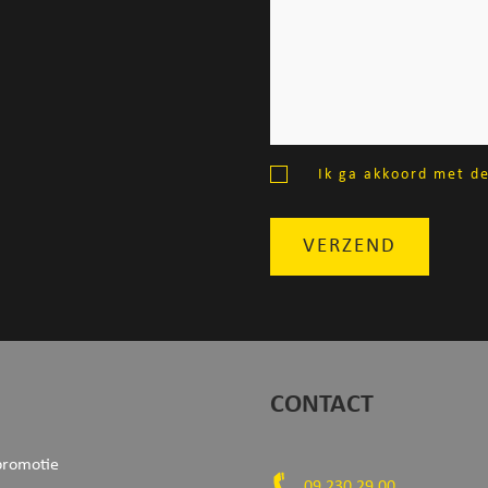
Ik ga akkoord met d
VERZEND
CONTACT
promotie
09 230 29 00