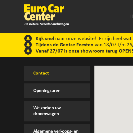
H
Kijk snel
naar onze website! Er zijn heel wat
Tijdens de Gentse Feesten
van 18/07 t/m 26/
Vanaf 27/07 is onze showroom terug OPEN
Contact
Openingsuren
We zoeken uw
droomwagen
Algemene verkoops- en