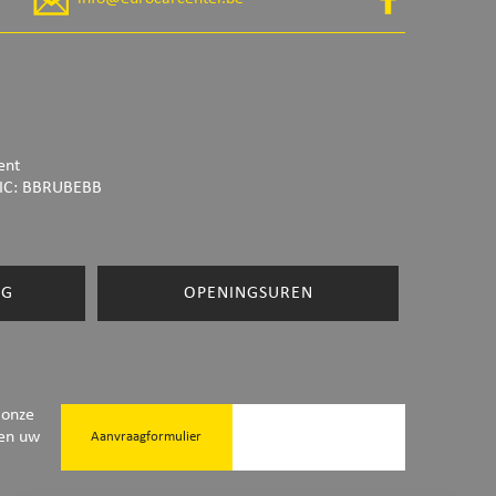
ent
IC: BBRUBEBB
NG
OPENINGSUREN
 onze
ken uw
Aanvraagformulier