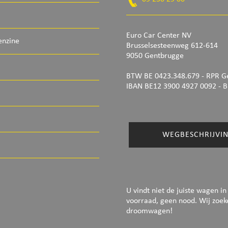
Euro Car Center NV
enzine
Brusselsesteenweg 612-614
9050 Gentbrugge
BTW BE 0423.348.679 - RPR G
IBAN BE12 3900 4927 0092
- B
WEGBESCHRIJVI
U vindt niet de juiste wagen in
voorraad, geen nood. Wij zoe
droomwagen!