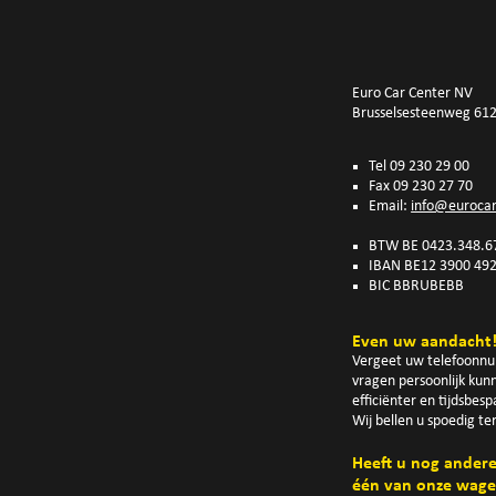
Euro Car Center NV
Brusselsesteenweg 61
Tel 09 230 29 00
Fax 09 230 27 70
Email:
info@eurocar
BTW BE 0423.348.67
IBAN BE12 3900 49
BIC BBRUBEBB
Even uw aandacht
Vergeet uw telefoonnum
vragen persoonlijk kun
efficiënter en tijdsbes
Wij bellen u spoedig te
Heeft u nog andere 
één van onze wag