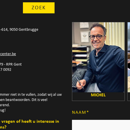
2-614, 9050 Gentbrugge
center.be
9 - RPR Gent
27 0092
!
mer niet in te vullen, zodat wij al uw
MICHEL
nen beantwoorden. Dit is veel
parend.
rug!
NAAM
vragen of heeft u interesse in
ens?