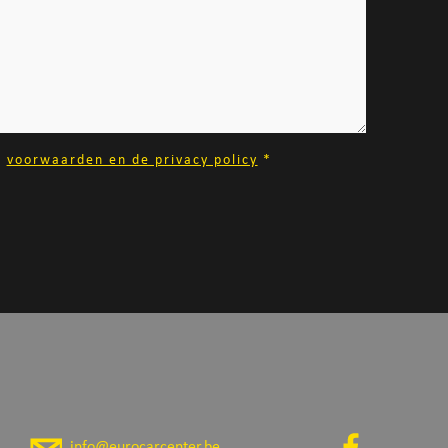
e
voorwaarden en de privacy policy
*
info@eurocarcenter.be