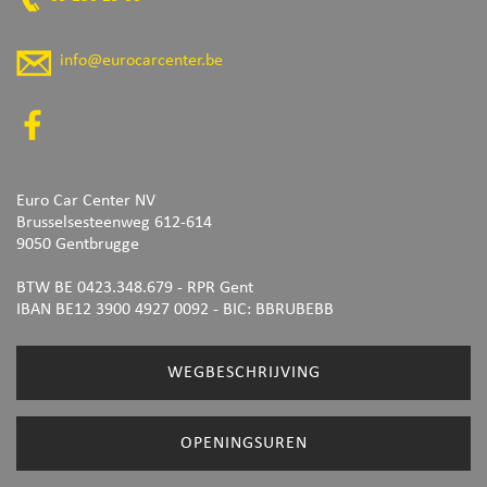
info@eurocarcenter.be
Euro Car Center NV
Brusselsesteenweg 612-614
9050 Gentbrugge
BTW BE 0423.348.679 - RPR Gent
IBAN BE12 3900 4927 0092
- BIC: BBRUBEBB
WEGBESCHRIJVING
OPENINGSUREN