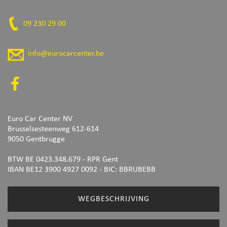
09 230 29 00
info@eurocarcenter.be
Euro Car Center NV
Brusselsesteenweg 612-614
9050 Gentbrugge
BTW BE 0423.348.679 - RPR Gent
IBAN BE12 3900 4927 0092
- BIC: BBRUBEBB
WEGBESCHRIJVING