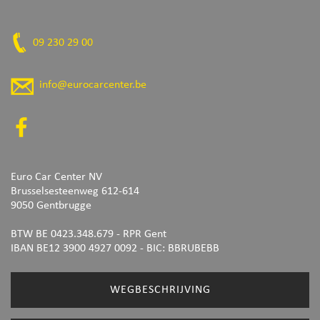
09 230 29 00
info@eurocarcenter.be
Euro Car Center NV
Brusselsesteenweg 612-614
9050 Gentbrugge
BTW BE 0423.348.679 - RPR Gent
IBAN BE12 3900 4927 0092
- BIC: BBRUBEBB
WEGBESCHRIJVING