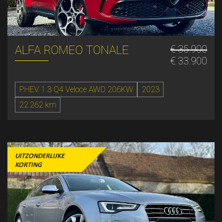
ALFA ROMEO TONALE
€ 35.900
€ 33.900
PHEV 1.3 Q4 Veloce AWD 206KW
2023
22.262 km
UITZONDERLIJKE
KORTING