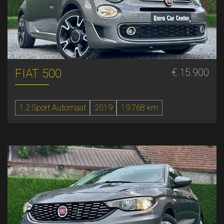
FIAT 500
€ 15.900
1.2 Sport Automaat
2019
19.768 km