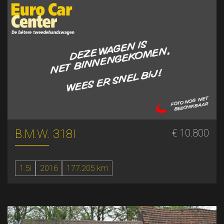
B.M.W. 318I
€ 10.800
1.5i
2016
177.205 km