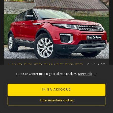
LAND ROVER RANGE ROVER
€ 16.400
Euro Car Center maakt gebruik van cookies.
Meer info
Evoque 2.0d
2016
85.391 km
IK GA AKKOORD
Enkel essentiële cookies