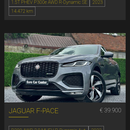
1.5T PHEV P300e AWD R-Dynamic SE
2023
14.472 km
JAGUAR F-PACE
€ 39.900