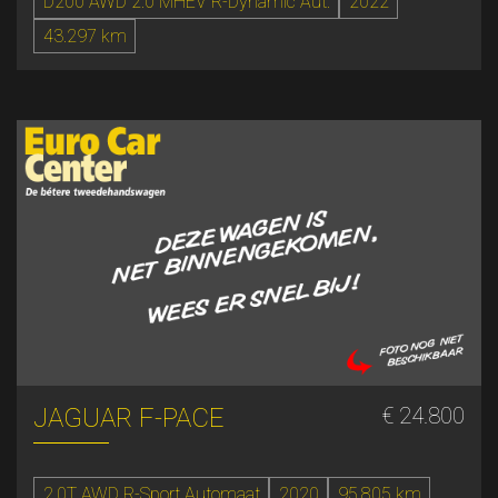
D200 AWD 2.0 MHEV R-Dynamic Aut.
2022
43.297 km
JAGUAR F-PACE
€ 24.800
2.0T AWD R-Sport Automaat
2020
95.805 km