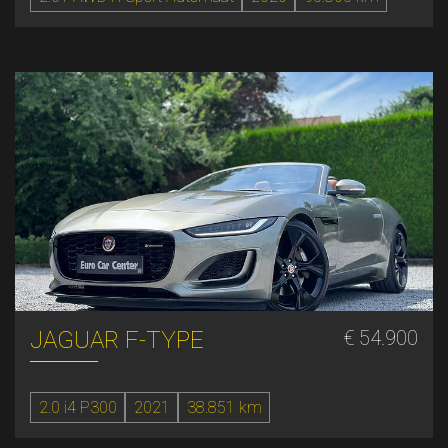
JAGUAR F-TYPE
€ 54.900
2.0 i4 P300
2021
38.851 km