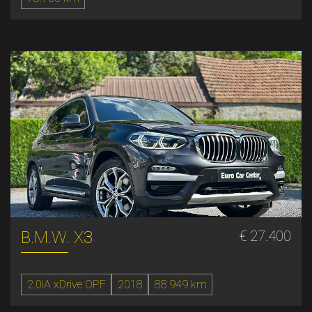
B.M.W. X3
€ 27.400
2.0iA xDrive OPF
2018
88.949 km