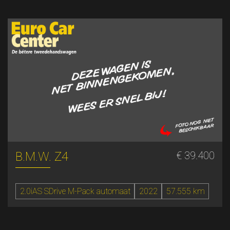
B.M.W. Z4
€ 39.400
2.0iAS SDrive M-Pack automaat
2022
57.555 km