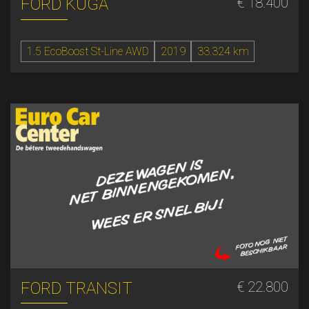
FORD KUGA
€ 18.400
1.5 EcoBoost St-Line AWD
2019
33.324 km
FORD TRANSIT
€ 22.800