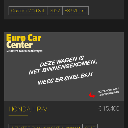
Custom 2.0d 3pl.
2022
88.920 km
HONDA HR-V
€ 15.400