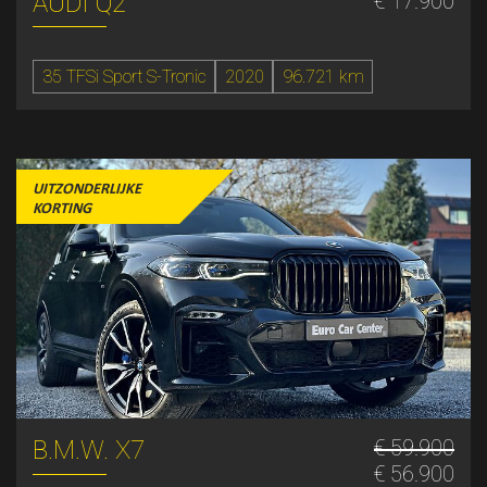
AUDI Q2
€ 17.900
35 TFSi Sport S-Tronic
2020
96.721 km
UITZONDERLIJKE
KORTING
B.M.W. X7
€ 59.900
€ 56.900