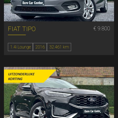
FIAT TIPO
€ 9.800
1.4i Lounge
2016
32.461 km
UITZONDERLIJKE
KORTING