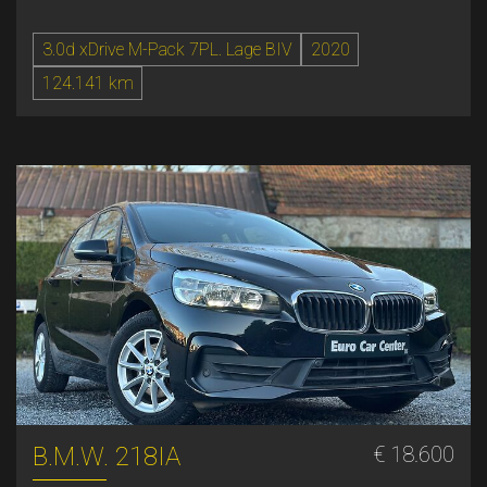
3.0d xDrive M-Pack 7PL. Lage BIV
2020
124.141 km
B.M.W. 218IA
€ 18.600