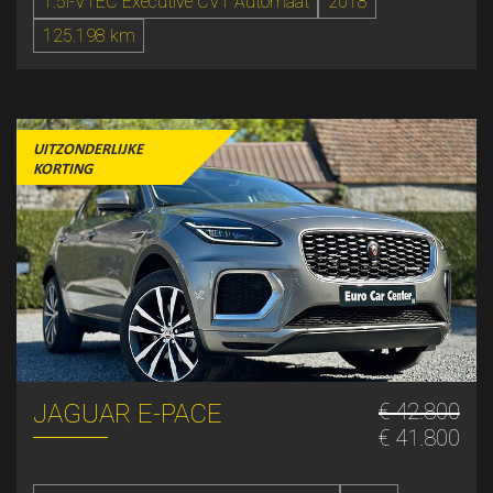
1.5i-VTEC Executive CVT Automaat
2018
125.198 km
UITZONDERLIJKE
KORTING
JAGUAR E-PACE
€ 42.800
€ 41.800