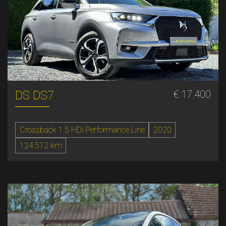
DS DS7
€ 17.400
Crossback 1.5 HDi Performance Line
2020
124.512 km