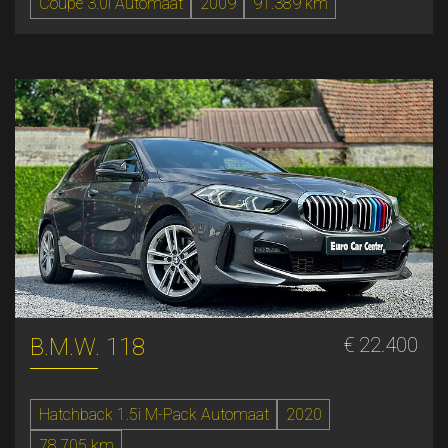
Coupe 3.0i Automaat
2009
91.389 km
B.M.W. 118
€ 22.400
Hatchback 1.5i M-Pack Automaat
2020
78.705 km