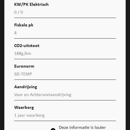
KW/PK Elektrisch
0 / 0
Fiskale pk
8
CO2-uitstoot
188g/km
Euronorm
6D-TEMP
Aandrijving
Voor en Achterwielaandrijving
Waarborg
1 jaar waarborg
Deze informatie is louter