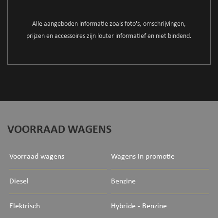
Alle aangeboden informatie zoals foto's, omschrijvingen,
prijzen en accessoires zijn louter informatief en niet bindend.
VOORRAAD WAGENS
Voorraad wagens
Wagens in promotie
Diesel
Benzine
Elektrisch
Hybride - Benzine