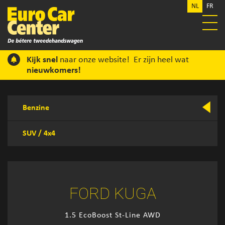
NL
FR
Kijk snel
naar onze website! Er zijn heel wat
nieuwkomers!
Benzine
SUV / 4x4
FORD KUGA
1.5 EcoBoost St-Line AWD