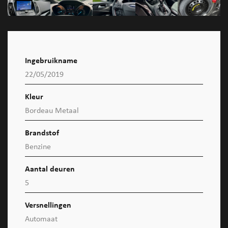
Ingebruikname
22/05/2019
Kleur
Bordeau Metaal
Brandstof
Benzine
Aantal deuren
5
Versnellingen
Automaat