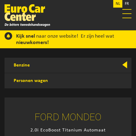
NL
FR
Kijk snel
naar onze website! Er zijn heel wat
nieuwkomers!
Benzine
Personen wagen
FORD MONDEO
2.0i EcoBoost Titanium Automaat