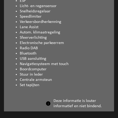
ESP
Licht- en regensensor
Snelheidsregelaar
Speedlimiter
Verkeersbordherkenning
Lane Assist
Autom. klimaatregeling
Sfeerverlichting
Electronische parkeerrem
Radio DAB
Bluetooth
USB aansluiting
Navigatiesysteem met touch
Boordcomputer
Stuur in leder
Centrale armsteun
Set tapijten
Deze informatie is louter
informatief en niet bindend.