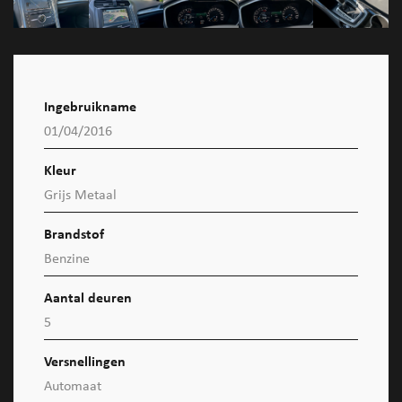
Ingebruikname
01/04/2016
Kleur
Grijs Metaal
Brandstof
Benzine
Aantal deuren
5
Versnellingen
Automaat