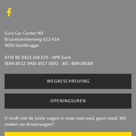
Euro Car Center NV
Brusselsesteenweg 612-614
9050 Gentbrugge
BTW BE 0423.348.679 - RPR Gent
IBAN BE12 3900 4927 0092
- BIC: BBRUBEBB
WEGBESCHRIJVING
OPENINGSUREN
U vindt niet de juiste wagen in onze voorraad, geen nood. Wij
zoeken uw droomwagen!