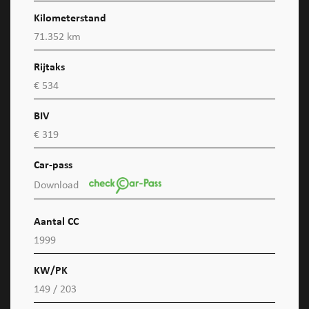
Kilometerstand
71.352 km
Rijtaks
€ 534
BIV
€ 319
Car-pass
Download
Aantal CC
1999
KW/PK
149 / 203