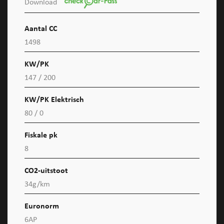
Download
Aantal CC
1498
KW/PK
147 / 200
KW/PK Elektrisch
80 / 0
Fiskale pk
8
CO2-uitstoot
34g/km
Euronorm
6AP