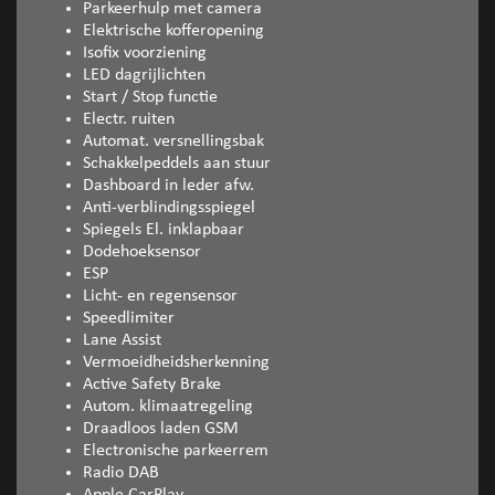
Parkeerhulp met camera
Elektrische kofferopening
Isofix voorziening
LED dagrijlichten
Start / Stop functie
Electr. ruiten
Automat. versnellingsbak
Schakkelpeddels aan stuur
Dashboard in leder afw.
Anti-verblindingsspiegel
Spiegels El. inklapbaar
Dodehoeksensor
ESP
Licht- en regensensor
Speedlimiter
Lane Assist
Vermoeidheidsherkenning
Active Safety Brake
Autom. klimaatregeling
Draadloos laden GSM
Electronische parkeerrem
Radio DAB
Apple CarPlay