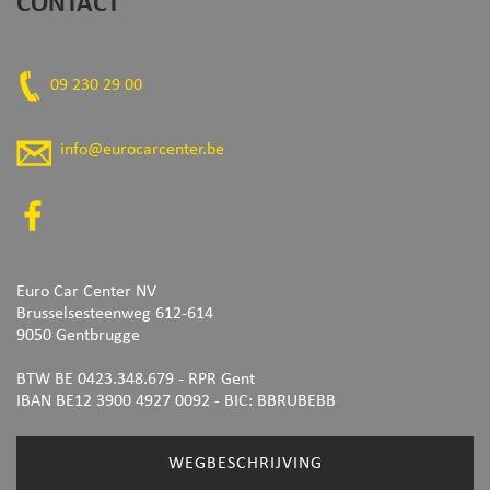
CONTACT
09 230 29 00
info@eurocarcenter.be
Euro Car Center NV
Brusselsesteenweg 612-614
9050 Gentbrugge
BTW BE 0423.348.679 - RPR Gent
IBAN BE12 3900 4927 0092
- BIC: BBRUBEBB
WEGBESCHRIJVING