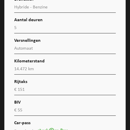
Hybride - Benzine
Aantal deuren
5
Versnellingen
Automaat
Kilometerstand
14.472 km
Rijtaks
€ 151
BIV
€ 55
Car-pass