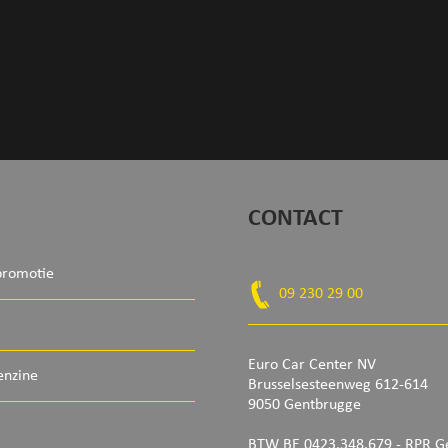
CONTACT
promotie
09 230 29 00
Euro Car Center NV
enzine
Brusselsesteenweg 612-614
9050 Gentbrugge
BTW BE 0423.348.679 - RPR G