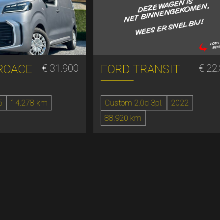
ROACE
€ 31.900
FORD TRANSIT
€ 22
5
14.278 km
Custom 2.0d 3pl.
2022
88.920 km