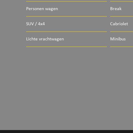
Personen wagen
Break
SUV / 4x4
Cabriolet
Lichte vrachtwagen
Minibus