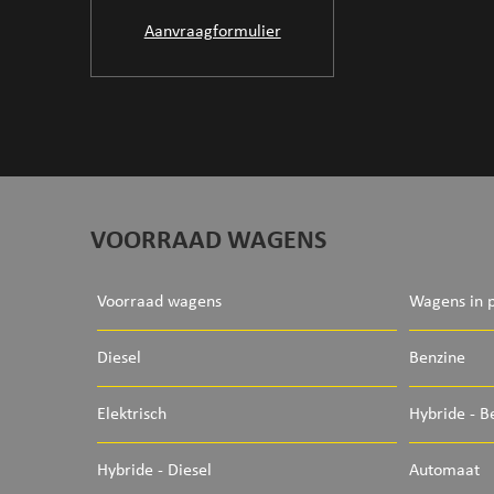
Aanvraagformulier
VOORRAAD WAGENS
Voorraad wagens
Wagens in 
Diesel
Benzine
Elektrisch
Hybride - B
Hybride - Diesel
Automaat