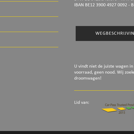
IBAN BE12 3900 4927 0092
- B
WEGBESCHRIJVI
U vindt niet de juiste wagen in
voorraad, geen nood. Wij zoe
droomwagen!
Lid van: