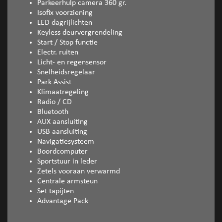
Parkeerhulp camera 360 gr.
Isofix voorziening
LED dagrijlichten
Keyless deurvergrendeling
Start / Stop functie
Electr. ruiten
Licht- en regensensor
Snelheidsregelaar
Park Assist
Klimaatregeling
Radio / CD
Bluetooth
AUX aansluiting
USB aansluiting
Navigatiesysteem
Boordcomputer
Sportstuur in leder
Zetels vooraan verwarmd
Centrale armsteun
Set tapijten
Advantage Pack