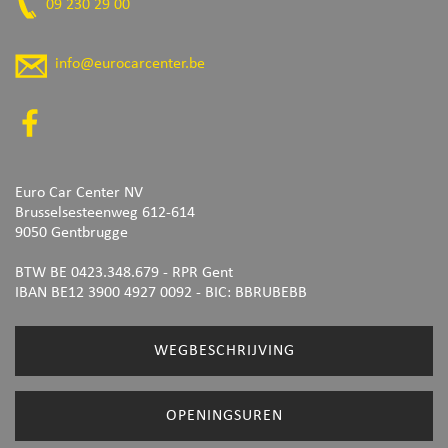
09 230 29 00
info@eurocarcenter.be
Euro Car Center NV
Brusselsesteenweg 612-614
9050 Gentbrugge
BTW BE 0423.348.679 - RPR Gent
IBAN BE12 3900 4927 0092
- BIC: BBRUBEBB
WEGBESCHRIJVING
OPENINGSUREN