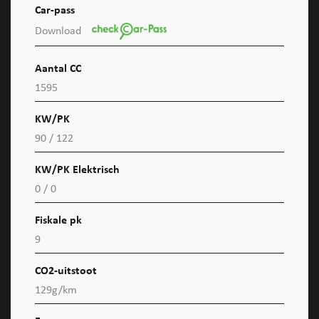
Car-pass
Download
Aantal CC
1595
KW/PK
90 / 122
KW/PK Elektrisch
0 / 0
Fiskale pk
9
CO2-uitstoot
129g/km