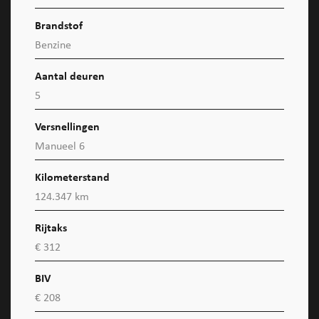
Brandstof
Benzine
Aantal deuren
5
Versnellingen
Manueel 6
Kilometerstand
124.347 km
Rijtaks
€ 312
BIV
€ 208