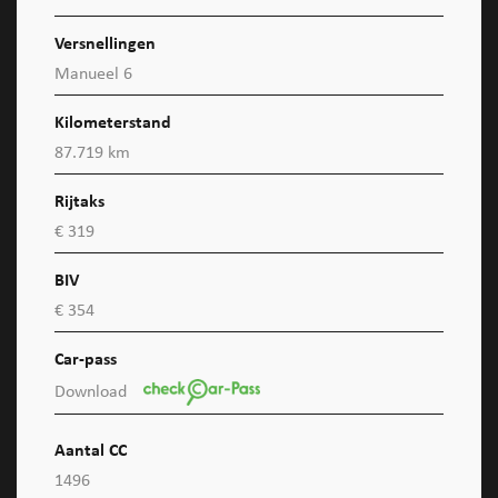
Versnellingen
Manueel 6
Kilometerstand
87.719 km
Rijtaks
€ 319
BIV
€ 354
Car-pass
Download
Aantal CC
1496