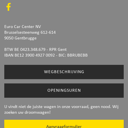
Euro Car Center NV
Brusselsesteenweg 612-614
9050 Gentbrugge
BTW BE 0423.348.679 - RPR Gent
IBAN BE12 3900 4927 0092
- BIC: BBRUBEBB
WEGBESCHRIJVING
OPENINGSUREN
U vindt niet de juiste wagen in onze voorraad, geen nood. Wij
zoeken uw droomwagen!
Aanvraagformulier