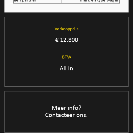
een partner
merk en type wagen
Verkoopprijs
€ 12.800
BTW
All In
Meer info?
Contacteer ons.