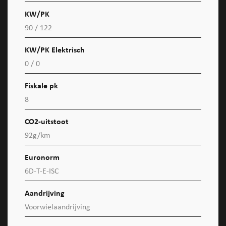
KW/PK
90 / 122
KW/PK Elektrisch
0 / 0
Fiskale pk
8
CO2-uitstoot
92g/km
Euronorm
6D-T-E-ISC
Aandrijving
Voorwielaandrijving